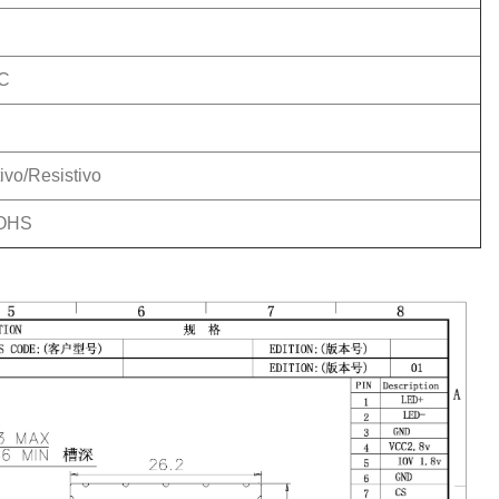
°C
ivo/Resistivo
OHS