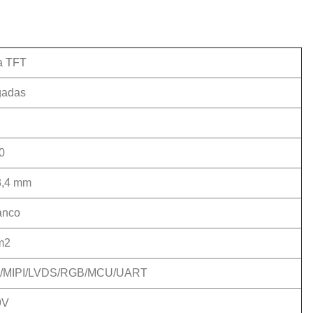
a TFT
gadas
0
3,4 mm
anco
m2
I/MIPI/LVDS/RGB/MCU/UART
9V