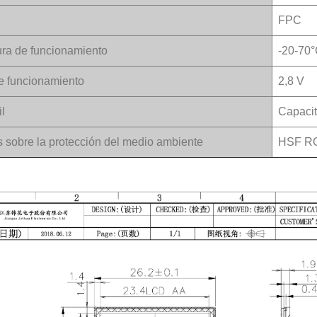
FPC
ra de funcionamiento
-20-70
e funcionamiento
2,8 V
il
Capacit
s sobre la protección del medio ambiente
HSF R