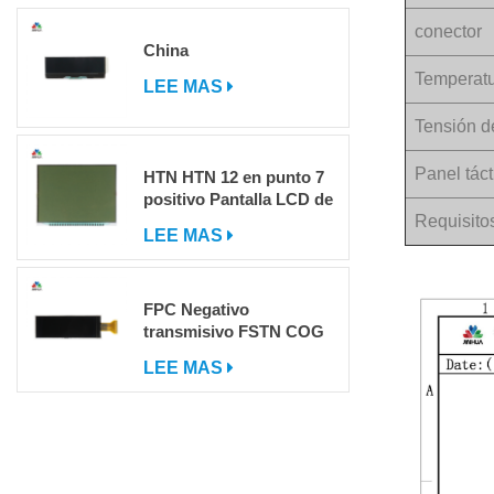
conector
China
Temperatu
LEE MAS
Tensión d
Panel táct
HTN HTN 12 en punto 7
positivo Pantalla LCD de
segmento
Requisito
LEE MAS
FPC Negativo
transmisivo FSTN COG
DOT Matrix LCD LCD
LEE MAS
con IC