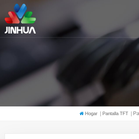
Hogar
|
Pantalla TFT
|
Pa