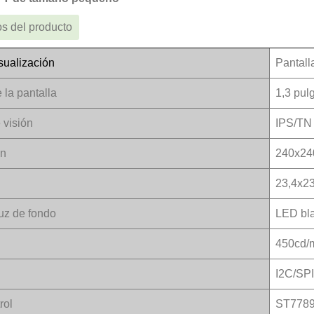
s del producto
sualización
Pantall
 la pantalla
1,3 pul
 visión
IPS/TN
ón
240x24
23,4x2
luz de fondo
LED bl
450cd/
I2C/SP
rol
ST778