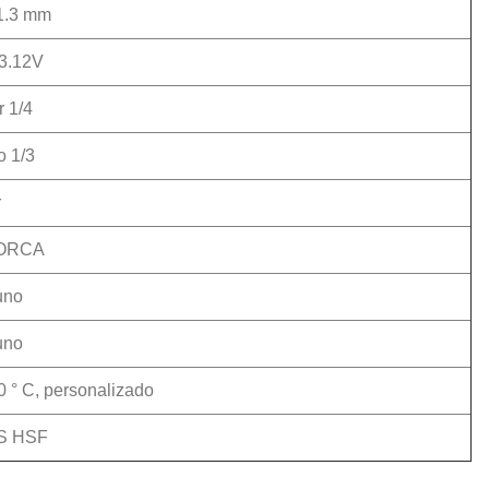
1.3 mm
3.12V
 1/4
o 1/3
r
ORCA
uno
uno
0 ° C, personalizado
S HSF