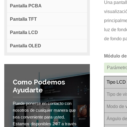
Una pantal
Pantalla PCBA
visualizaci
Pantalla TFT
principalme
luz de fond
Pantalla LCD
de fondo pa
Pantalla OLED
Módulo de
Parámetro
Como Podemos
Tipo LCD
Ayudarte
Tipo de vi
Puede ponerse en contacto con
Modo de v
nosotros de cualquier manera que
sea conveniente para usted.
Ángulo de
Estamos disponibles 24/7 a través