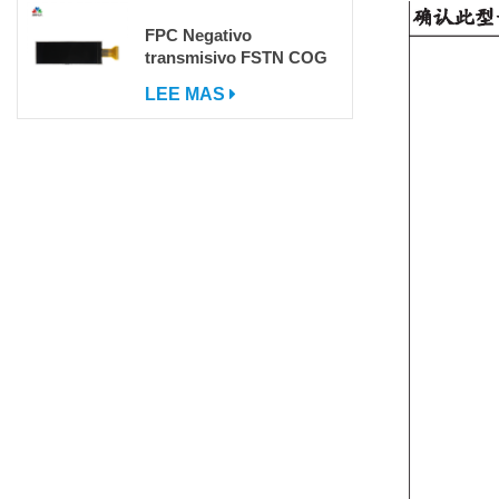
FPC Negativo
transmisivo FSTN COG
DOT Matrix LCD LCD
LEE MAS
con IC