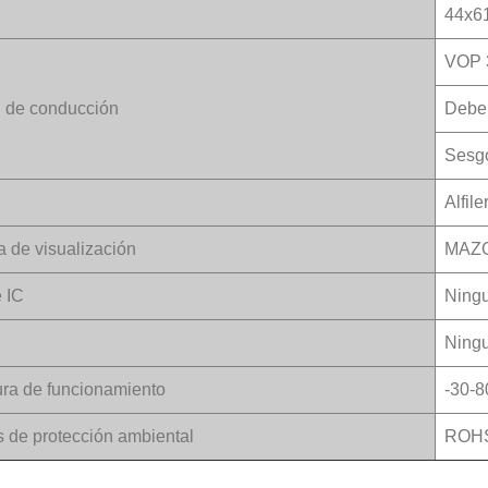
44x6
VOP 
 de conducción
Deber
Sesg
Alfile
a de visualización
MAZ
e IC
Ning
Ning
ra de funcionamiento
-30-8
s de protección ambiental
ROH