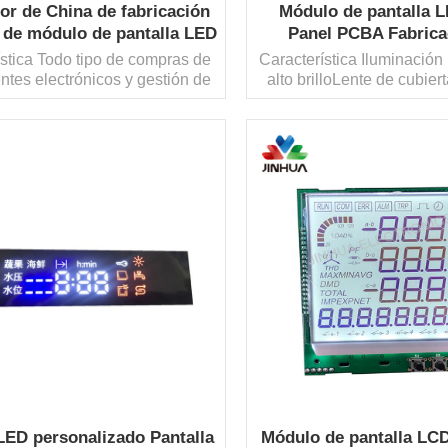
or de China de fabricación
Módulo de pantalla 
de módulo de pantalla LED
Panel PCBA Fabrica
e pantalla inteligente
contrato
ística Todo tipo de compras de
Característica Iluminaci
personalizada
tes electrónicos y gestión de
alto brilloLente de cubier
a de suministroRealización de
para darse cuenta de que 
interfaz de usuario
de la pantalla se ocult
onalizadaSolución PCBA
apaga la luz IC inte
da Equipo profesional de I + D
programaFábrica de he
re para cumplir con diferentes
LEE MAS
propia para muestreo r
LEE MAS
s estructuralesPruebas de EMC
profesional de I + D y 
y certificación RoSH...
ED personalizado Pantalla
Módulo de pantalla LCD