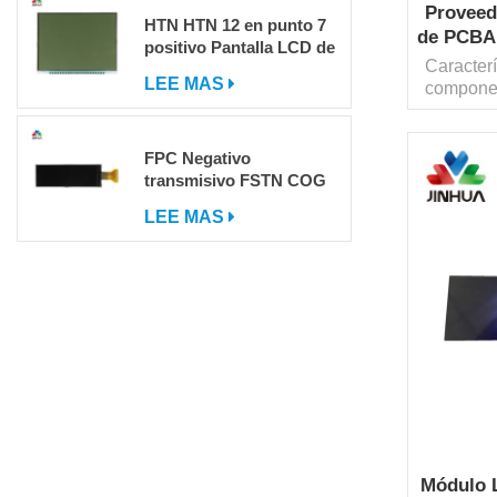
Proveed
HTN HTN 12 en punto 7
de PCBA 
positivo Pantalla LCD de
d
Caracter
segmento
LEE MAS
componen
la caden
pers
FPC Negativo
optimiza
transmisivo FSTN COG
de hardwa
DOT Matrix LCD LCD
LEE MAS
requisito
con IC
Módulo L