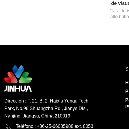
de visu
Caracter
alto bril
personas
de 20
inteli
produc
Procedim
de pr
S
H
P
P
Dirección : F. 21, B. 2, Haixia Yungu Tech.
p
Park, No.98 Shuangzha Rd., Jianye Dis.,
Nanjing, Jiangsu, China 210019
English
Deutsch
Teléfono : +86-25-66085988 ext. 8053