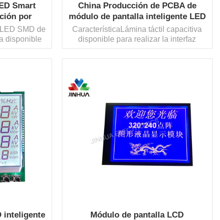
LED Smart
China Producción de PCBA de
ción por
módulo de pantalla inteligente LED
Fabricantes
ón LED SMD de
CaracterísticaLámina táctil capacitiva
ta disponible
disponible para realizar la interfaz
el contenido
hombre-máquinaImpresión 3D rápida y
a cuando se
ensamblaje de PCB para
grado y
prototipoMenor costo de diseño de
rramientas
productos e I + D Equipo profesional
ápidoEquipo
para la gestión de proyectos...
LEE MAS
gestión...
 inteligente
Módulo de pantalla LCD