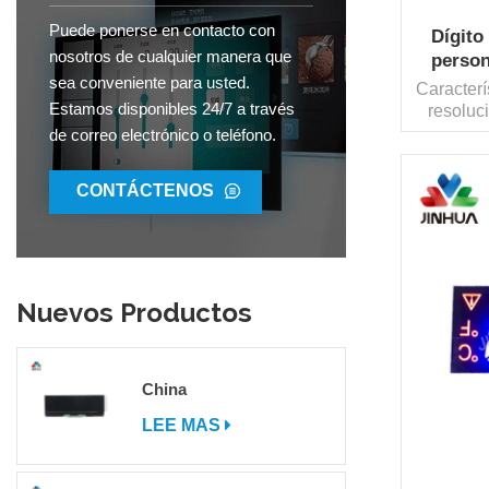
Puede ponerse en contacto con
Dígito
nosotros de cualquier manera que
person
sea conveniente para usted.
Caracter
Estamos disponibles 24/7 a través
resoluc
gráfica e
de correo electrónico o teléfono.
en el ex
visualiza
CONTÁCTENOS
PCBA que
Sistem
requis
cliente
prototipo
Nuevos Productos
c
China
LEE MAS