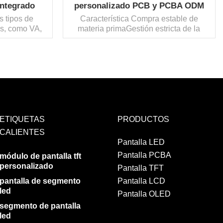
ntegrado
personalizado PCB y PCBA ODM
hina
s tipos de
Característica Compra estable de
es, como VA,
materia primaGestión estricta de la
ón físico o
cadena de suministroDiseño e
áctil
implementación de interfaz de usuario
oducción de
personalizadaAnálisis claro de costes y
máquina de
gestión de listas de
ontrol de
materialesRespuesta rápida y prototipo
LEE MAS
mperatura de
rápido...
ura de
...
ETIQUETAS
PRODUCTOS
CALIENTES
Pantalla LED
Pantalla PCBA
módulo de pantalla tft
personalizado
Pantalla TFT
pantalla de segmento
Pantalla LCD
led
Pantalla OLED
segmento de pantalla
led