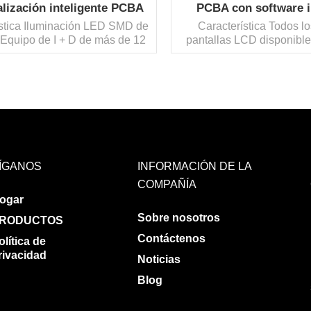
alización inteligente PCBA
PCBA con software i
Proveedor de C
ística Iluminación LED SMD de
Característica Todos lo
loEquipo de I + D de más de 12
pantallas LCD disponibl
 con experiencia profundaMás
HTN, STN, FSTN, etc.Bot
 años de experiencia en el
conjunto de panel t
mercado de pantallas
resistivo/capacitivo Pr
gentesControl de calidad del
PCBA SMTOperador de 
to extremadamente estricto
LEE MAS
fábrica y equipo de c
LEE MAS
iento completo de desarrollo
calidadAmplia gama de te
oductos personalizados ...
trabajo. y temperat
almacenamiento.
ÍGANOS
INFORMACIÓN DE LA
COMPAÑÍA
ogar
Sobre nosotros
RODUCTOS
Contáctenos
olítica de
rivacidad
Noticias
Blog