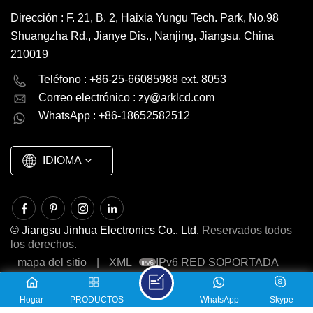
70 °
ICSC5250XPaquete
ambiental ROHS HSF
Dirección : F. 21, B. 2, Haixia Yungu Tech. Park, No.98
de
Interfaz Ninguno
tran
Shuangzha Rd., Jianye Dis., Nanjing, Jiangsu, China
S
transporteCartón/paletaMarcaJinhuaOrigenPorcelanaCódigo
Control de IC Ninguno
HS8
210019
e
HS8531200000Capacidad
Paquete de transporte
English
Deutsch
/paletaMarcaJinhuaOrigenPorcelanaCódigo
de
Cartón/paleta Marca
pr
Teléfono : +86-25-66085988 ext. 8053
pacidad
producción3000000
Jinhua Origen
PC
Correo electrónico :
zy@arklcd.com
русский
español
PC/mesMoq1000 PC,
Porcelana Código HS
WhatsApp : +86-18652582512
000
negociables
8531200000
العربية
PC,
Capacidad de
producción 3000000
IDIOMA
PC/mes Moq 1000 PC,
negociables
© Jiangsu Jinhua Electronics Co., Ltd.
Reservados todos
los derechos.
mapa del sitio
|
XML
IPv6 RED SOPORTADA
Hogar
PRODUCTOS
WhatsApp
Skype