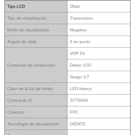
Tipo LCD
Dfstn
Tipo de visualización
Transmisivo
Modo de visualización
Negativo
Ángulo de vista
6 en punto
VOP 5V
Condición de conducción
Deber 1/32
Sesgo 1/7
Color de la luz de fondo
LED blanco
Control de IC
ST7565R
Conector
FPC
Tecnología de visualización
DIENTE