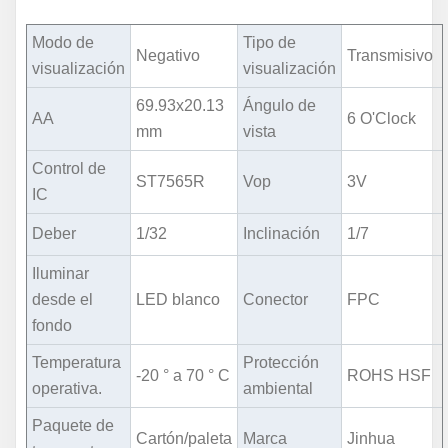
Modo de
Tipo de
Negativo
Transmisivo
visualización
visualización
69.93x20.13
Ángulo de
AA
6 O'Clock
mm
vista
Control de
ST7565R
Vop
3V
IC
Deber
1/32
Inclinación
1/7
Iluminar
desde el
LED blanco
Conector
FPC
fondo
Temperatura
Protección
-20 ° a 70 ° C
ROHS HSF
operativa.
ambiental
Paquete de
Cartón/paleta
Marca
Jinhua