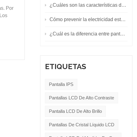
¿Cuáles son las características de las pantallas LED para automóviles?
as. Por
 Los
Cómo prevenir la electricidad estática en la pantalla LED
¿Cuál es la diferencia entre pantalla LCD, pantalla LED y pantalla OLED?
ETIQUETAS
Pantalla IPS
Pantallas LCD De Alto Contraste
Pantalla LCD De Alto Brillo
Pantallas De Cristal Líquido LCD