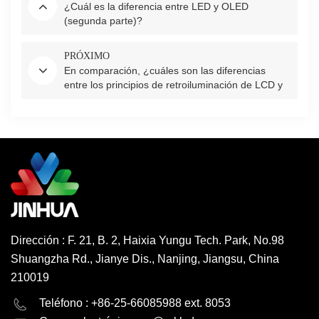
¿Cuál es la diferencia entre LED y OLED
(segunda parte)?
PRÓXIMO
En comparación, ¿cuáles son las diferencias
entre los principios de retroiluminación de LCD y
LED?
Dirección : F. 21, B. 2, Haixia Yungu Tech. Park, No.98
Shuangzha Rd., Jianye Dis., Nanjing, Jiangsu, China
210019
English
Deutsch
Teléfono : +86-25-66085988 ext. 8053