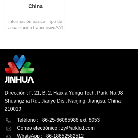
China
Información básica. Tipo de
visualizaciónTransmisivoAA14.37x60.13
mmÁngulo de vista12
O'ClockVDD3.3VDeber1/33Inclinación1/6ConectorAlfilerTemperatu
operativa.-20 ° ~ 70 °
CProtección
ambientalROHS
LEE MAS
HSFInterfazSPIControl de
ICSC5250XPaquete de
transporteCartón/paletaMarcaJinhuaOrigenPorcelanaCódigo
HS8531200000Capacidad
de producción3000000
Dirección : F. 21, B. 2, Haixia Yungu Tech. Park, No.98
PC/mesMoq1000 PC,
Shuangzha Rd., Jianye Dis., Nanjing, Jiangsu, China
negociables
210019
English
Deutsch
Teléfono : +86-25-66085988 ext. 8053
Correo electrónico :
zy@arklcd.com
русский
español
WhatsApp : +86-18652582512