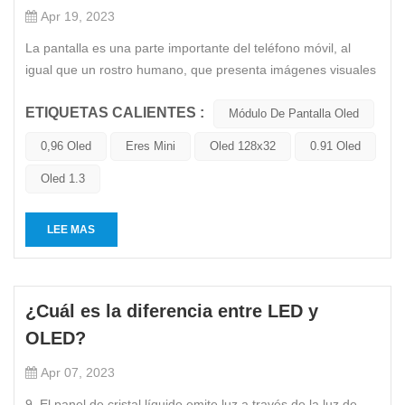
Apr 19, 2023
La pantalla es una parte importante del teléfono móvil, al
igual que un rostro humano, que presenta imágenes visuales
a los usuarios a través de la finura y resolución de los
ETIQUETAS CALIENTES :
colores. En la actualidad, los materiales principales de las
Módulo De Pantalla Oled
pantallas utilizadas en los teléfonos móviles son las
0,96 Oled
Eres Mini
Oled 128x32
0.91 Oled
pantallas...
Oled 1.3
LEE MAS
¿Cuál es la diferencia entre LED y
OLED?
Apr 07, 2023
9. El panel de cristal líquido emite luz a través de la luz de