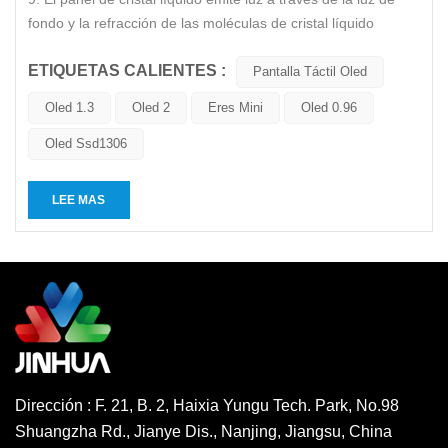
fondo y la refracción de las moléculas de cristal líquido
produce varios colores. Las moléculas de cristal líquido no
ETIQUETAS CALIENTES :
pueden emitir luz por sí mismas, y el LED se refiere a la luz
Pantalla Táctil Oled
de fondo, mientras que el propio OLED puede emitir luz si...
Oled 1.3
Oled 2
Eres Mini
Oled 0.96
Oled Ssd1306
LEE MAS
Dirección : F. 21, B. 2, Haixia Yungu Tech. Park, No.98
Shuangzha Rd., Jianye Dis., Nanjing, Jiangsu, China