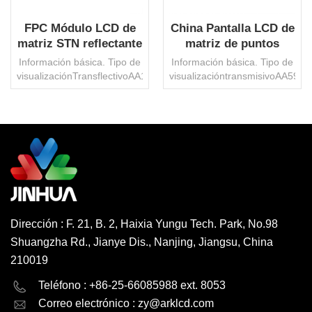
FPC Módulo LCD de
China Pantalla LCD de
matriz STN reflectante
matriz de puntos
FPC con luz de fondo
FSTN transflectiva
Información básica. Tipo de
Información básica. Tipo de
positiva FPC
visualizaciónTransflectivoAA19x53.64
visualizacióntransmisivoAA59,
Fabricantes
mmÁngulo de vista6
de visión12 en puntoVDD3,3
O'ClockVDD6.5VDeber1/32Inclinación1/6ConectorFPCTemperatur
VDeber1/128Inclinación1/12cone
operativa.-30 ° ~ 80 °
de
CProtección
funcionamiento.-30°~70°CProte
ambientalROHS
del medio ambienteRoHS
LEE MAS
LEE MAS
HSFInterfazNingunoControl
HSFInterfazSPICI de
de ICST7920Paquete de
controlST7571Paquete de
transporteCartón/paletaMarcaJinhuaOrigenPorcelanaCódigo
transporteCartón/PaletMarca
HS8531200000Capacidad
comercialJinhuaOrigenPorcela
de producción3000000
hs8531200000Capacidad
Dirección : F. 21, B. 2, Haixia Yungu Tech. Park, No.98
PC/mesMoq1000 PC,
de producción3000000
Shuangzha Rd., Jianye Dis., Nanjing, Jiangsu, China
negociables
piezas/mesMOQ1000
piezas, negociable
210019
English
Deutsch
Teléfono : +86-25-66085988 ext. 8053
Correo electrónico :
zy@arklcd.com
русский
español