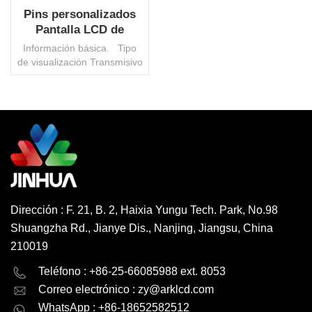
Pins personalizados
Pantalla LCD de
segmento TN
Información básica. Tipo
reflectante positivo
de visualización Transmisivo
para medidor de gas
AA 72x16 mm Ángulo de
vista 6 O'Clock VDD 3.3V
Deber 1/4 Inclinación 1/3
Conector Alfiler Temperatura
operativa. -30 ° ~ 80 ° C
LEE MAS
Protección ambiental ROHS
HSF Interfaz Ninguno
Control de IC Ninguno
Paquete de transporte
Cartón/paleta Marca Jinhua
Dirección : F. 21, B. 2, Haixia Yungu Tech. Park, No.98
Origen Porcelana Código
Shuangzha Rd., Jianye Dis., Nanjing, Jiangsu, China
HS 8531200000 Capacidad
de producción 3000000
210019
PC/mes Moq 1000 PC,
English
Deutsch
Teléfono : +86-25-66085988 ext. 8053
negociables
Correo electrónico :
zy@arklcd.com
русский
español
WhatsApp : +86-18652582512