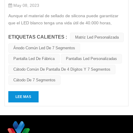
May 08, 2023
Aunque el material de sellado de silicona puede garantizar
que el LED blanco tenga una vida útil de 40.000 horas,
existen diferentes opiniones en la industria de equipos de
ETIQUETAS CALIENTES :
iluminación. El principal argumento es que la vida útil de las
Matriz Led Personalizada
lámparas incandescentes y fluorescentes tradicionales se
Ánodo Común Led De 7 Segmentos
define...
Pantalla Led De Fábrica
Pantallas Led Personalizadas
Cátodo Común De Pantalla De 4 Dígitos Y 7 Segmentos
Cátodo De 7 Segmentos
LEE MAS