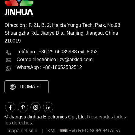
Dirección : F. 21, B. 2, Haixia Yungu Tech. Park, No.98
Shuangzha Rd., Jianye Dis., Nanjing, Jiangsu, China
210019
English
Deutsch
Teléfono : +86-25-66085988 ext. 8053
Correo electrónico :
zy@arklcd.com
русский
español
WhatsApp : +86-18652582512
العربية
IDIOMA
© Jiangsu Jinhua Electronics Co., Ltd.
Reservados todos
los derechos.
mapa del sitio
|
XML
IPv6 RED SOPORTADA