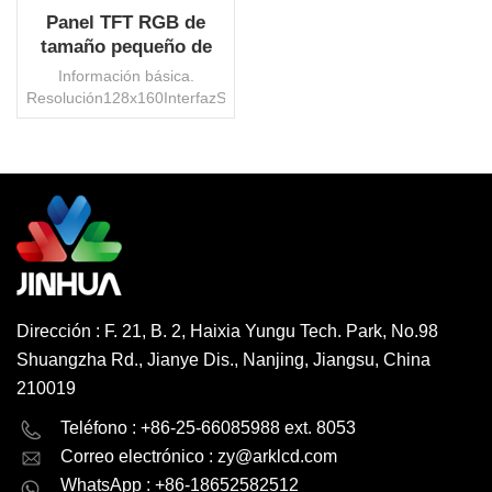
Panel TFT RGB de
tamaño pequeño de
1,8" 128X160 de alta
Información básica.
resolución a la venta
Resolución128x160InterfazSPICI
de
controlST7735SAA28,03x25,04
mmIluminar desde el
fondoLED
blancoBrillo450cd/m2conectorFPCÁngulo
LEE MAS
de
visiónIPS/TNTemperatura
de
funcionamiento.-20°~70°CVolumen
operativo2,8 VPanel
Dirección : F. 21, B. 2, Haixia Yungu Tech. Park, No.98
táctilCapacitivo/ResistivoProtección
Shuangzha Rd., Jianye Dis., Nanjing, Jiangsu, China
del medio ambienteRoHS
HSFOrigenPorcelanaMarca
210019
comercialJinhuaPaquete de
English
Deutsch
transporteCartón/PaletCódigo
Teléfono : +86-25-66085988 ext. 8053
hs853120000Productividad600000
Correo electrónico :
zy@arklcd.com
русский
español
piezas/mesMOQ1000
WhatsApp : +86-18652582512