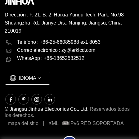
Dirección : F. 21, B. 2, Haixia Yungu Tech. Park, No.98
Shuangzha Rd., Jianye Dis., Nanjing, Jiangsu, China
210019
English
Deutsch
Teléfono : +86-25-66085988 ext. 8053
Correo electrónico :
zy@arklcd.com
русский
español
WhatsApp : +86-18652582512
العربية
IDIOMA
© Jiangsu Jinhua Electronics Co., Ltd.
Reservados todos
los derechos.
mapa del sitio
|
XML
IPv6 RED SOPORTADA