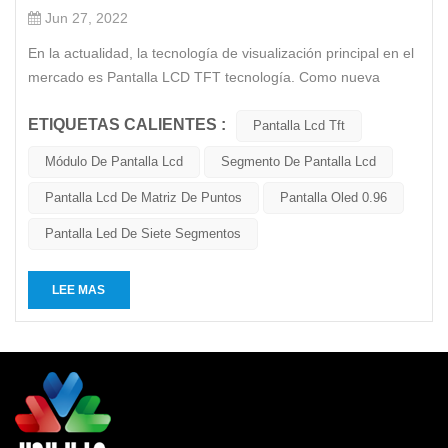
Jun 27, 2022
En la actualidad, la tecnología de visualización principal en el
mercado es Pantalla LCD TFT tecnología. Como nueva
generación de tecnología de visualización, Pantalla OLED I2C
ETIQUETAS CALIENTES :
Necesita mejorarse aún más en términos de rendimiento del
Pantalla Lcd Tft
proceso, gran tamaño, alto PPI, vida útil y costo de producci...
Módulo De Pantalla Lcd
Segmento De Pantalla Lcd
Pantalla Lcd De Matriz De Puntos
Pantalla Oled 0.96
Pantalla Led De Siete Segmentos
LEE MAS