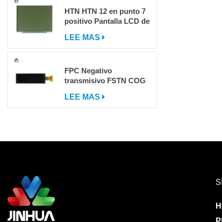
HTN HTN 12 en punto 7
positivo Pantalla LCD de
segmento
LEE MAS
FPC Negativo
transmisivo FSTN COG
DOT Matrix LCD LCD
LEE MAS
con IC
S
H
P