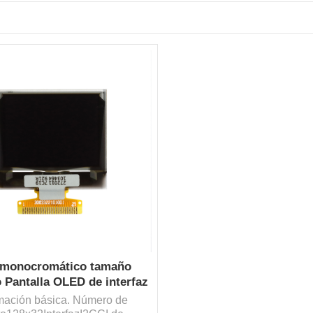
 monocromático tamaño
 Pantalla OLED de interfaz
C de 0,91 pulgadas Precio
rmación básica. Número de
barato