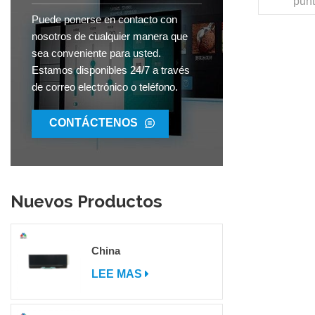
punt
co
Puede ponerse en contacto con
nosotros de cualquier manera que
azulA
sea conveniente para usted.
píxe
Estamos disponibles 24/7 a través
píxel0.1
de vi
de correo electrónico o teléfono.
trab
t
CONTÁCTENOS
tra
comercia
hs85
negoc
Nuevos Productos
China
LEE MAS