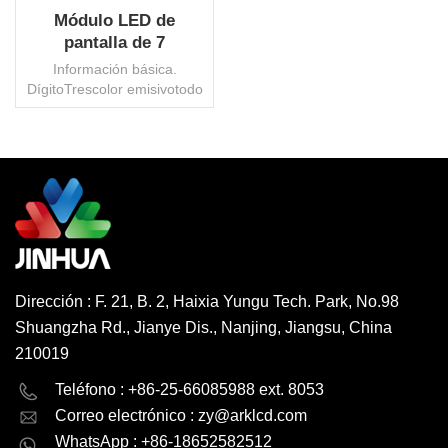
Módulo LED de
pantalla de 7
segmentos de 3
Información básica.
dígitos de 12 pines de
DígitoTrescolor emisivotodo
0,36 pulgadas
colorcircuito comúnCátodo
común/ánodoMaterial de las
patatas
fritasAlgainpConsumo de
energía50MWtamaño de la
LEE MAS
pantalla0,28" ~ 4"Tensión
directaSi u003d 20 mA 2,5 V
máx.Corriente
inversaVru003d5V
50μaCorriente directa
Dirección : F. 21, B. 2, Haixia Yungu Tech. Park, No.98
máxima60 MaIntensidad
Shuangzha Rd., Jianye Dis., Nanjing, Jiangsu, China
luminosaSi u003d 20mA
42mcd Máx.Temperatura de
210019
funcionamiento-20° a
English
Deutsch
80°CTemperatura de
Teléfono : +86-25-66085988 ext. 8053
almacenamiento-30° a
Correo electrónico :
zy@arklcd.com
русский
español
85°COrigenPorcelanaPaquete
WhatsApp : +86-18652582512